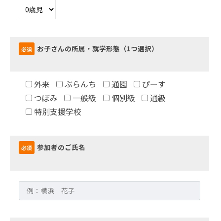
お子さんの所属・就学形態（1つ選択）
必須
外来
ぶらんち
通園
ぴーす
つぼみ
一般級
個別級
通級
特別支援学校
参加者のご氏名
必須