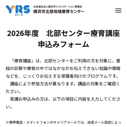
ー
コ
ン
メ
ニ
テ
ュ
ー
ン
乳
2026年度 北部センター療育講座
ツ
幼
申込みフォーム
へ
ス
児
キ
期
「療育講座」は、北部センターをご利用の方を対象に、普
ッ
段の診察や療育の中ではなかなかお伝えできない知識や情報
の
プ
などを、じっくりお伝えする保護者向けのプログラムです。
子
講座により参加方法が異なります。講座の対象をご確認く
ど
ださい。
受講お申込みの方は、以下の項目に内容を入力してくださ
も
い。
た
ち
※携帯電話・スマートフォンのキャリアメールでは、迷惑メール設定によっ