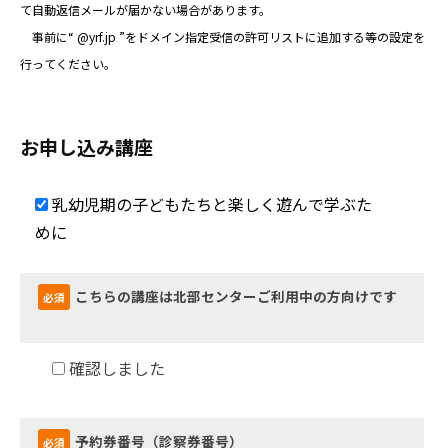
て自動返信メールが届かない場合があります。
と
事前に“ @yrf.jp ”をドメイン指定受信の許可リストに追加する等の設定を
楽
行ってください。
し
く
お申し込み講座
遊
ん
乳幼児期の子どもたちと楽しく遊んで学ぶた
めに
で
学
こちらの講座は北部センターご利用中の方向けです
必須
ぶ
た
確認しました
め
に
予約券番号（診察券番号）
必須