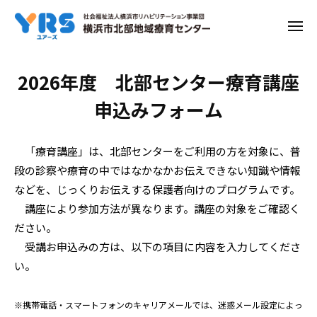
ー
コ
ン
メ
ニ
テ
ュ
ー
ン
就
2026年度 北部センター療育講座
ツ
学
申込みフォーム
へ
ス
座
キ
談
「療育講座」は、北部センターをご利用の方を対象に、普
ッ
段の診察や療育の中ではなかなかお伝えできない知識や情報
会
プ
などを、じっくりお伝えする保護者向けのプログラムです。
（年
講座により参加方法が異なります。講座の対象をご確認く
長
ださい。
受講お申込みの方は、以下の項目に内容を入力してくださ
向
い。
け）
6/16（火）
※携帯電話・スマートフォンのキャリアメールでは、迷惑メール設定によっ