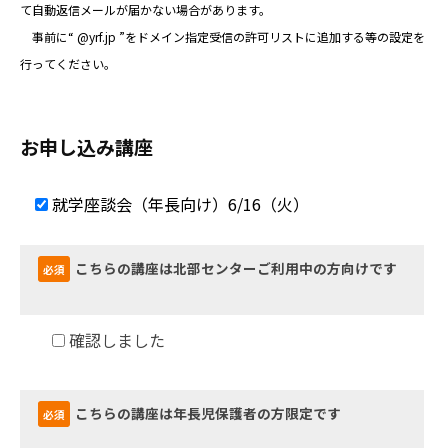
て自動返信メールが届かない場合があります。
2026
事前に“ @yrf.jp ”をドメイン指定受信の許可リストに追加する等の設定を
年
行ってください。
5
月
17
お申し込み講座
日
by
webadmin2024
就学座談会（年長向け）6/16（火）
こちらの講座は北部センターご利用中の方向けです
必須
確認しました
こちらの講座は年長児保護者の方限定です
必須