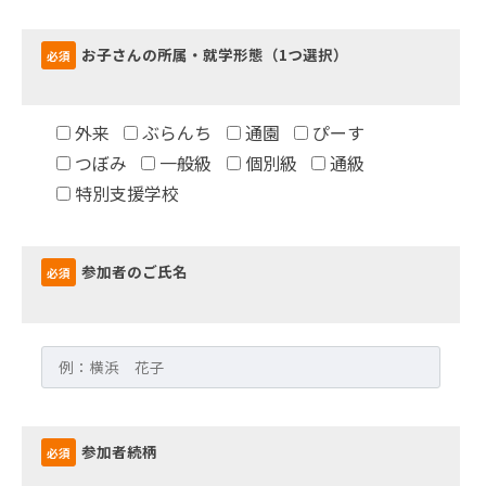
お子さんの所属・就学形態（1つ選択）
必須
外来
ぶらんち
通園
ぴーす
つぼみ
一般級
個別級
通級
特別支援学校
参加者のご氏名
必須
参加者続柄
必須