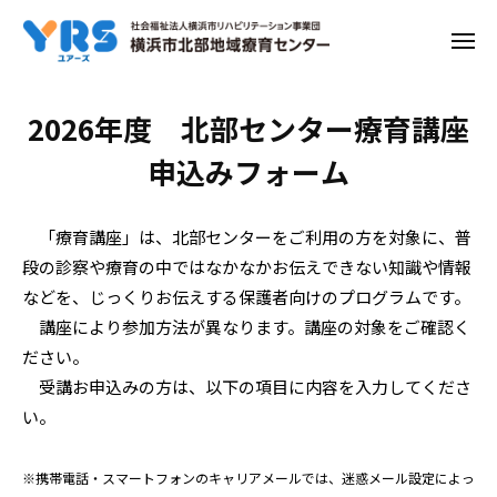
ー
コ
ン
メ
ニ
テ
ュ
ー
ン
就
2026年度 北部センター療育講座
ツ
学
申込みフォーム
へ
ス
座
キ
談
「療育講座」は、北部センターをご利用の方を対象に、普
ッ
段の診察や療育の中ではなかなかお伝えできない知識や情報
会
プ
などを、じっくりお伝えする保護者向けのプログラムです。
（年
講座により参加方法が異なります。講座の対象をご確認く
長
ださい。
受講お申込みの方は、以下の項目に内容を入力してくださ
向
い。
け）
6/29（月）
※携帯電話・スマートフォンのキャリアメールでは、迷惑メール設定によっ