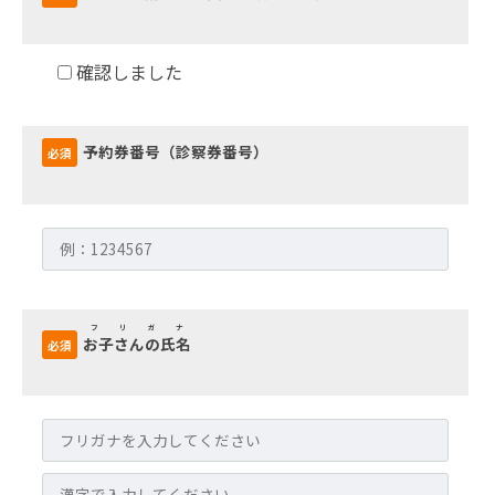
17
日
by
確認しました
webadmin2024
予約券番号（診察券番号）
必須
フリガナ
お子さんの氏名
必須