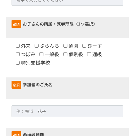
お子さんの所属・就学形態（1つ選択）
必須
外来
ぶらんち
通園
ぴーす
つぼみ
一般級
個別級
通級
特別支援学校
参加者のご氏名
必須
参加者続柄
必須