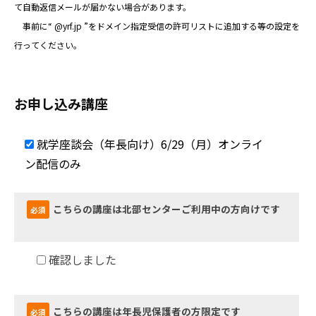
て自動返信メールが届かない場合があります。
オ
事前に“ @yrf.jp ”をドメイン指定受信の許可リストに追加する等の設定を
ン
行ってください。
ラ
イ
お申し込み講座
ン
配
就学座談会（年長向け）6/29（月）オンライ
ン配信のみ
信
の
こちらの講座は北部センターご利用中の方向けです
必須
み
2026
確認しました
年
5
月
こちらの講座は年長児保護者の方限定です
必須